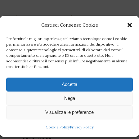
27 OTTOBRE 2025
CANOTTAGGIO
NEWS
SPORT PARALIMPICI
Gestisci Consenso Cookie
Parigi 2024/Accolto il
Per fornire le migliori esperienze, utilizziamo tecnologie come i cookie
ricorso di Giacomo
per memorizzare e/o accedere alle informazioni del dispositivo. Il
consenso a queste tecnologie ci permetterà di elaborare dati come il
Perini: riavrà il bronzo
comportamento di navigazione o ID unici su questo sito. Non
acconsentire o ritirare il consenso può influire negativamente su alcune
paralimpico
caratteristiche e funzioni.
Accetta
Giacomo Perini può mettersi al collo la
medaglia di bronzo delle Paralimpiadi di
Nega
Parigi 2024. È stato accolto, infatti, il
Visualizza le preferenze
ricorso presentato dal Comitato Italiano
Paralimpico e
Cookie Policy
Privacy Policy