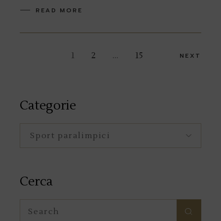
READ MORE
Navigazione
1
2
…
15
NEXT
articoli
Categorie
Categorie
Cerca
Search
for: