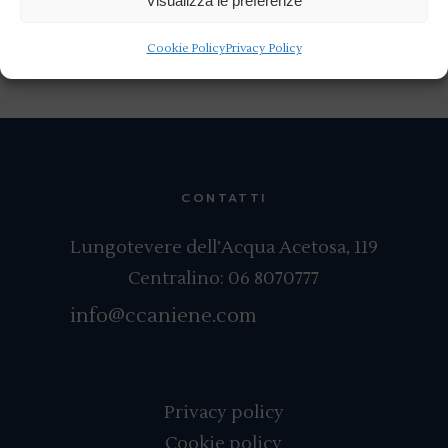
Visualizza le preferenze
Cookie Policy
Privacy Policy
CONTATTI
Lungotevere dell’Acqua Acetosa, 119
Centralino:
06 8070777
info@ccaniene.com
Privacy policy
Cookie policy