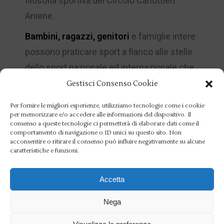
filosofia sportiva del Circolo Canottieri
Aniene.
Bambini, ragazzi, genitori
e famiglie intere
possono praticare sport a fianco alle stelle
dello sport nazionale ed internazionale che
hanno scelto
Aquaniene
come seconda
Gestisci Consenso Cookie
casa, circondati da un ambiente sano,
Per fornire le migliori esperienze, utilizziamo tecnologie come i cookie
rilassato e professionale.
per memorizzare e/o accedere alle informazioni del dispositivo. Il
consenso a queste tecnologie ci permetterà di elaborare dati come il
comportamento di navigazione o ID unici su questo sito. Non
acconsentire o ritirare il consenso può influire negativamente su alcune
Scarica la brochure
caratteristiche e funzioni.
Accetta
Vai al sito
Nega