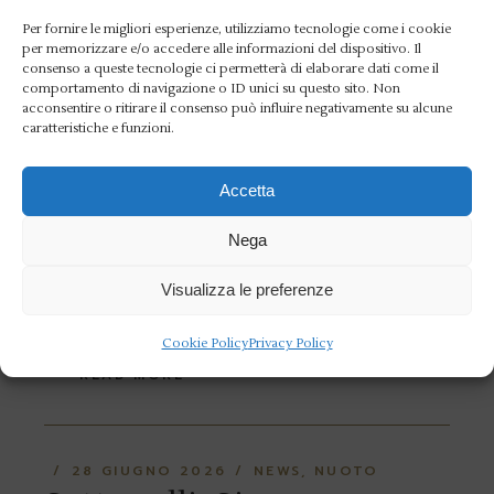
NEWS
Solidarietà all’Aniene:
Per fornire le migliori esperienze, utilizziamo tecnologie come i cookie
per memorizzare e/o accedere alle informazioni del dispositivo. Il
consenso a queste tecnologie ci permetterà di elaborare dati come il
una serata per sostenere
comportamento di navigazione o ID unici su questo sito. Non
acconsentire o ritirare il consenso può influire negativamente su alcune
Orma
caratteristiche e funzioni.
Il Circolo Canottieri Aniene ha ospitato
Accetta
un’iniziativa originale a sostegno delle
Nega
famiglie dei bambini in cura negli ospedali
romani. Parliamo di Wine on the River,
Visualizza le preferenze
l’evento re
Cookie Policy
Privacy Policy
READ MORE
28 GIUGNO 2026
NEWS
NUOTO