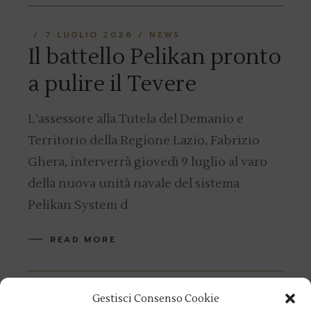
7 LUGLIO 2026
NEWS
Il battello Pelikan pronto
a pulire il Tevere
L’assessore alla Tutela del Demanio e
Territorio della Regione Lazio, Fabrizio
Ghera, interverrà giovedì 9 luglio al varo
della nuova unità navale del sistema
Pelikan System d
READ MORE
Gestisci Consenso Cookie
29 GIUGNO 2026
ATTIVITÀ SOCIALI