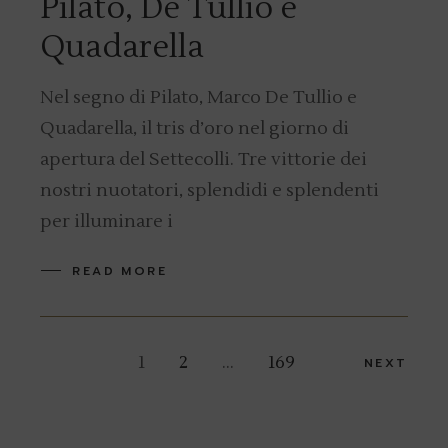
Pilato, De Tullio e
Quadarella
Nel segno di Pilato, Marco De Tullio e
Quadarella, il tris d’oro nel giorno di
apertura del Settecolli. Tre vittorie dei
nostri nuotatori, splendidi e splendenti
per illuminare i
READ MORE
Navigazione
1
2
…
169
NEXT
articoli