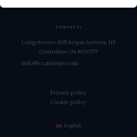
CONTATTI
Lungotevere dell’Acqua Acetosa, 119
Centralino:
06 8070777
info@ccaniene.com
Privacy policy
Cookie policy
English