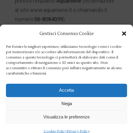
presso l’impianto
Aquaniene
(informazioni
al sito www.aquaniene.it o chiamando il
numero
06-8084059
).
Nella tabella sottostante sono riportati tutti i
Gestisci Consenso Cookie
riferimenti sulla frequenza dei
Per fornire le migliori esperienze, utilizziamo tecnologie come i cookie
corsi, ricordando che al momento
per memorizzare e/o accedere alle informazioni del dispositivo. Il
consenso a queste tecnologie ci permetterà di elaborare dati come il
dell’iscrizione occorre presentare
comportamento di navigazione o ID unici su questo sito. Non
il certificato medico sportivo per l’attività
acconsentire o ritirare il consenso può influire negativamente su alcune
caratteristiche e funzioni.
agonistica. Per ogni informazione,
contattare
la segreteria sportiva del
Accetta
Circolo
allo
06-807479
3.
Nega
Scarica il pdf
Visualizza le preferenze
Cookie Policy
Privacy Policy