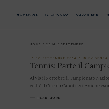
Skip
to
La Storia
the
content
HOMEPAGE
IL CIRCOLO
AQUANIENE
R
Cariche Sociali
Statuto e Regolamenti
Normativa e atti ex
d.lgs. 36/2021 e 39/2021
La Storia
Gli impianti
HOME
2014
SETTEMBRE
Cariche Sociali
Statuto e Regolamenti
30 SETTEMBRE 2014
IN EVIDENZA
Normativa e atti ex
d.lgs. 36/2021 e 39/2021
Tennis: Parte il Campi
Gli impianti
Al via il 5 ottobre il Campionato Nazion
vedrà il Circolo Canottieri Aniene esor
READ MORE