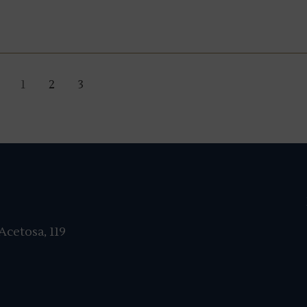
1
2
3
cetosa, 119