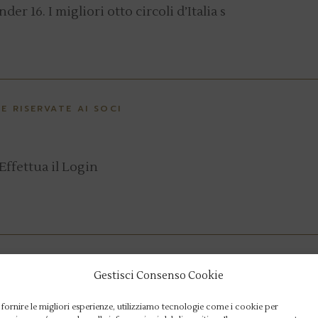
r 16. I migliori otto circoli d’Italia s
E RISERVATE AI SOCI
Effettua il Login
Gestisci Consenso Cookie
e del Maestro Mario Fiorini
 fornire le migliori esperienze, utilizziamo tecnologie come i cookie per