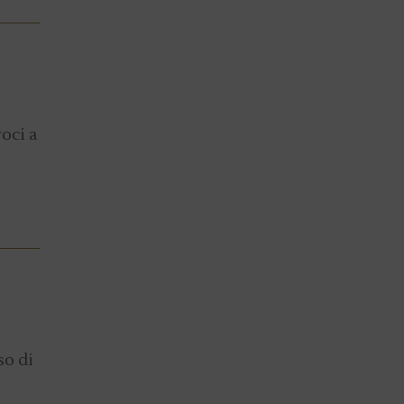
oci a
so di