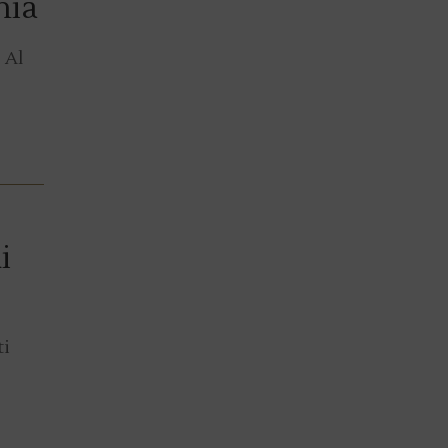
nia
 Al
i
ti