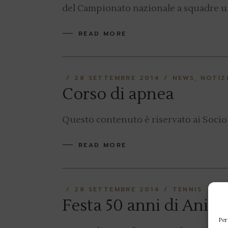
del Campionato nazionale a squadre unde
READ MORE
28 SETTEMBRE 2014
NEWS
NOTIZI
Corso di apnea
Questo contenuto è riservato ai Socio
READ MORE
28 SETTEMBRE 2014
TENNIS
Festa 50 anni di Anien
Per