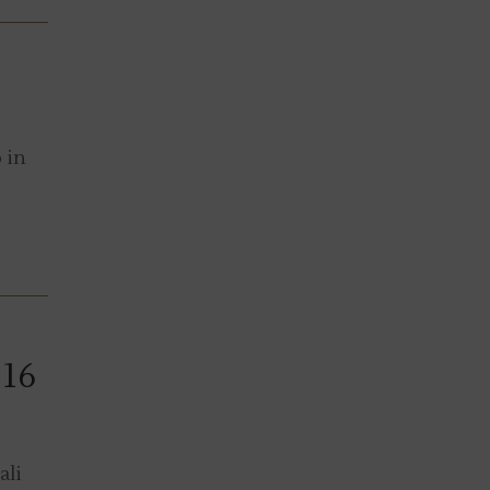
 in
 16
ali