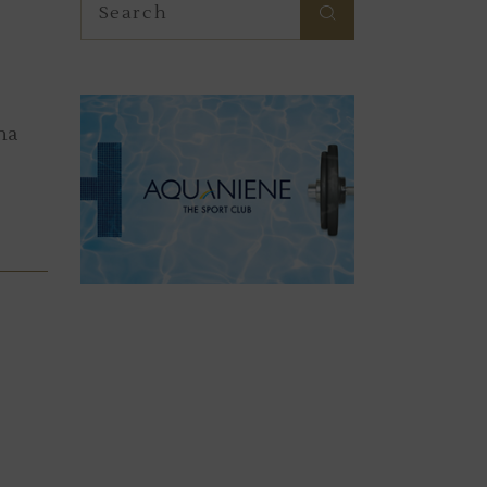
for:
na