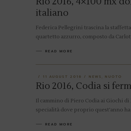
Rio 2016, 4×100 mx do
italiano
Federica Pellegrini trascina la staffett
quartetto azzurro, composto da Carlott
READ MORE
11 AUGUST 2016
NEWS
NUOTO
Rio 2016, Codia si ferm
Il cammino di Piero Codia ai Giochi di R
specialità dove proprio quest’anno ha s
READ MORE