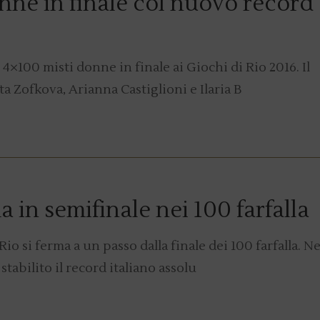
nne in finale col nuovo record
a 4×100 misti donne in finale ai Giochi di Rio 2016. Il
a Zofkova, Arianna Castiglioni e Ilaria B
a in semifinale nei 100 farfalla
io si ferma a un passo dalla finale dei 100 farfalla. Ne
tabilito il record italiano assolu