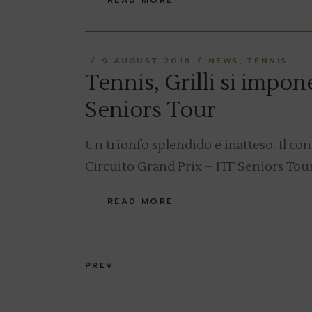
READ MORE
9 AUGUST 2016
NEWS
TENNIS
Tennis, Grilli si impon
Seniors Tour
Un trionfo splendido e inatteso. Il con
Circuito Grand Prix – ITF Seniors Tour
READ MORE
Posts
PREV
navigation