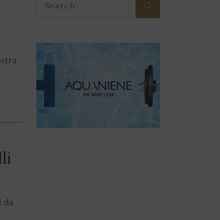
for:
ostra
li
i da