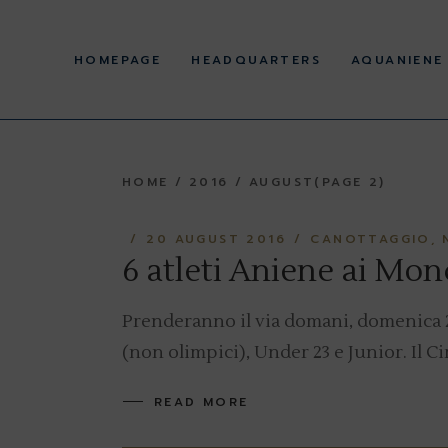
Skip
to
History
the
content
HOMEPAGE
HEADQUARTERS
AQUANIENE
Corporate offices
Statute and Regulations
Regulations and acts
pursuant to Legislative
History
Decree 36/2021 and
39/2021
HOME
2016
AUGUST
(PAGE 2)
Corporate offices
Facilities
Statute and Regulations
20 AUGUST 2016
CANOTTAGGIO
Regulations and acts
pursuant to Legislative
6 atleti Aniene ai Mon
Decree 36/2021 and
39/2021
Prenderanno il via domani, domenica 
Facilities
(non olimpici), Under 23 e Junior. Il C
READ MORE