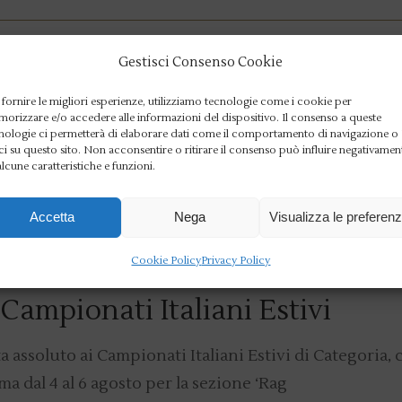
EWS
Gestisci Consenso Cookie
o eliminato ai ripescaggi
 fornire le migliori esperienze, utilizziamo tecnologie come i cookie per
orizzare e/o accedere alle informazioni del dispositivo. Il consenso a queste
to azzurro per centrare la qualificazione alla finale 
nologie ci permetterà di elaborare dati come il comportamento di navigazione o
ci su questo sito. Non acconsentire o ritirare il consenso può influire negativamen
no, formato dai due portacolori del Cir
alcune caratteristiche e funzioni.
Accetta
Nega
Visualizza le preferen
Cookie Policy
Privacy Policy
 Campionati Italiani Estivi
assoluto ai Campionati Italiani Estivi di Categoria, c
ma dal 4 al 6 agosto per la sezione ‘Rag