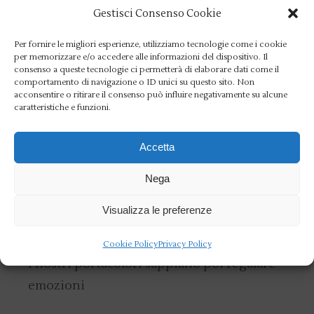
Gestisci Consenso Cookie
Per fornire le migliori esperienze, utilizziamo tecnologie come i cookie
per memorizzare e/o accedere alle informazioni del dispositivo. Il
5 AUGUST 2016
NEWS
NUOTO
consenso a queste tecnologie ci permetterà di elaborare dati come il
Nagni: “12 atleti ai Giochi
comportamento di navigazione o ID unici su questo sito. Non
acconsentire o ritirare il consenso può influire negativamente su alcune
un successo, Pellegrini
caratteristiche e funzioni.
può entrare nella
Accetta
leggenda”
Nega
Portare 12 atleti della sezione Nuoto a Rio
Visualizza le preferenze
2016 rappresenta già uno straordinario
successo per l’Aniene, con la speranza che
Cookie Policy
Privacy Policy
i nostri portacolori sappiano poi regalare
emozioni