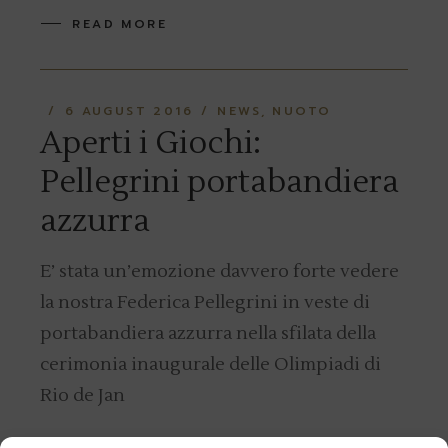
READ MORE
6 AUGUST 2016
NEWS
NUOTO
Aperti i Giochi:
Pellegrini portabandiera
azzurra
E’ stata un’emozione davvero forte vedere
la nostra Federica Pellegrini in veste di
portabandiera azzurra nella sfilata della
cerimonia inaugurale delle Olimpiadi di
Rio de Jan
READ MORE