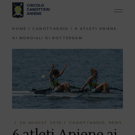
Skip
to
the
content
HOME
CANOTTAGGIO
6 ATLETI ANIENE
AI MONDIALI DI ROTTERDAM
20 AUGUST 2016
CANOTTAGGIO
NEWS
6 atleti Aniene ai