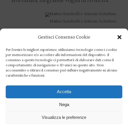
sfortunata, ha grande voglia di rivincita.
Matteo Sandrelli e Antonio Schettino
Inizieranno, infine, mercoledì 24 le gare
Gestisci Consenso Cookie
Junior. Matteo Sandrelli, fresco campione
Per fornire le migliori esperienze, utilizziamo tecnologie come i cookie
europeo nel 4-, sarà chiamato a ricoprire il
per memorizzare e/o accedere alle informazioni del dispositivo. Il
consenso a queste tecnologie ci permetterà di elaborare dati come il
delicato ruolo di capovoga dell’8+. Antonio
comportamento di navigazione o ID unici su questo sito. Non
Schettino si è invece conquistato un posto
acconsentire o ritirare il consenso può influire negativamente su alcune
caratteristiche e funzioni.
da titolare nel 2- e sua sorella Giovanna è
capovoga del doppio, barca che al raduno
Accetta
è stata molto veloce.
Nega
A seguire i ragazzi a Rotterdam sono
presenti anche gli allenatori Matteo
Visualizza le preferenze
Giuffrida e Gaetano Iannuzzi, entrambi in