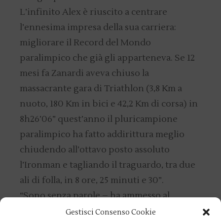
L’infinito Alex è riuscito a centrare
l’ennesima impresa della sua carriera:
migliorare il Record del Mondo
paralimpico che già gli apparteneva. Se 12
mesi fa Zanardi aveva chiuso la
massacrante gara di Triathlon (3,8 Km a
nuoto, 180 Km in bici e 42,2 Km di corsa) in
8h26’06” quest’anno il pluricampione
paralimpico ha fatto addirittura meglio
chiudendo all’ottavo posto assoluto
l’Ironman e tagliando il traguardo, tra due
ali di folla, in 8 ore, 25 minuti e 30”.
“Sono senza parole – ha ammesso al
traguardo – per tante ragioni, soprattutto
Gestisci Consenso Cookie