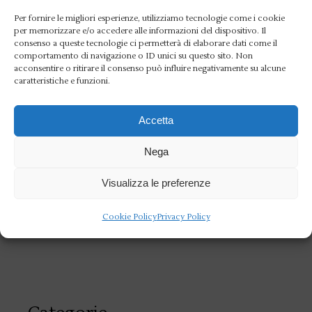
perché ho dato tutto me stesso fino al
Per fornire le migliori esperienze, utilizziamo tecnologie come i cookie
traguardo ma ne è valsa ancora una volta la
per memorizzare e/o accedere alle informazioni del dispositivo. Il
consenso a queste tecnologie ci permetterà di elaborare dati come il
pena perché so veramente contentissimo.
comportamento di navigazione o ID unici su questo sito. Non
acconsentire o ritirare il consenso può influire negativamente su alcune
Ho quasi 53 anni e la vita continua a
caratteristiche e funzioni.
donarmi regali meravigliosi. Penso che
proverò a vivere almeno 200 anni perché
Accetta
voglio davvero godermi tutto questo il più
Nega
a lungo possibile”.
Visualizza le preferenze
Cookie Policy
Privacy Policy