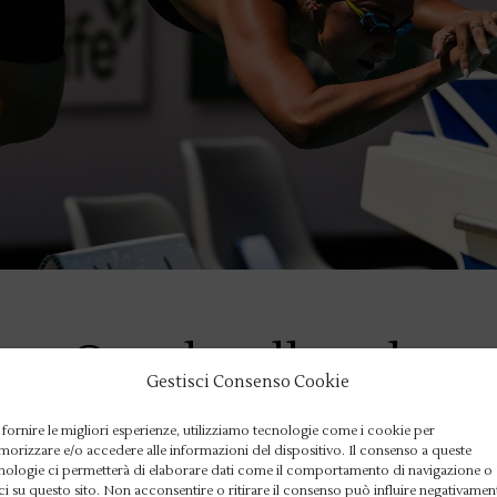
ona Quadarella cala
Gestisci Consenso Cookie
 fornire le migliori esperienze, utilizziamo tecnologie come i cookie per
orizzare e/o accedere alle informazioni del dispositivo. Il consenso a queste
nologie ci permetterà di elaborare dati come il comportamento di navigazione o
hiudere il 62. Trofeo Settecolli allo Stadio del Nuoto.
ci su questo sito. Non acconsentire o ritirare il consenso può influire negativamen