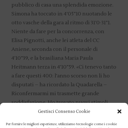
pubblico di casa una splendida emozione.
Simona ha toccato in 4’05”10 nuotando le
otto vasche della gara al ritmo di 31’0-31”1.
Niente da fare per la concorrenza, con
Elisa Pignotti, anche lei atleta del CC
Aniene, seconda con il personale di
4’10”39, e la brasiliana Maria Paula
Heitmann terza in 4’10”59. «Ci tenevo tanto
a fare questi 400: l’anno scorso non li ho
disputati – ha ricordato la Quadarella –
Riconfermarmi mi trasmette grande
soddisfazione. Ho trovato nuovi stimoli,
facendo cose nuove. Adesso andrò ad
Gestisci Consenso Cookie
allenarmi in altura, cercando di preparare
Per fornire le migliori esperienze, utilizziamo tecnologie come i cookie