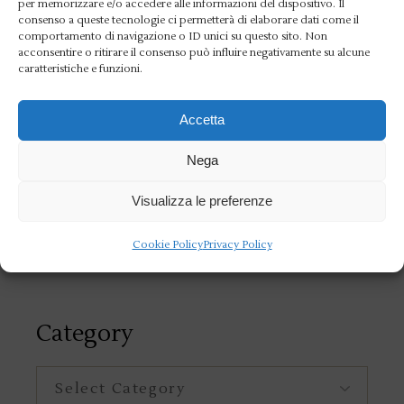
al meglio gli Europei di Parigi».
per memorizzare e/o accedere alle informazioni del dispositivo. Il
consenso a queste tecnologie ci permetterà di elaborare dati come il
comportamento di navigazione o ID unici su questo sito. Non
Nell’ultima gara del programma, seconda
acconsentire o ritirare il consenso può influire negativamente su alcune
posizione per Luca De Tullio nei 1500sl in
caratteristiche e funzioni.
15’03”74.
Accetta
Foto di Andrea Staccioli / DBM
Nega
Visualizza le preferenze
Cookie Policy
Privacy Policy
Category
Category