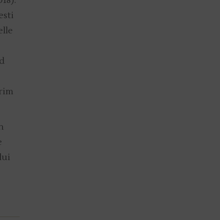
18).
esti
elle
rd
arim
n
e
lui