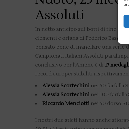
su 
Assoluti
In netto anticipo sui botti di fine an
elementi e orfana di Federico Bassani,
pensato bene di inanellare una serie d
Campionati italiani Assoluti paralimpici,
conclusivo per l’Aniene è di
17 medagl
record europei stabiliti rispettivamen
Alessia Scortechini
nei 50 farfall
Alessia Scortechini
nei 100 farfall
Riccardo Menciotti
nei 50 dorso 
I nostri due atleti hanno anche sfiora