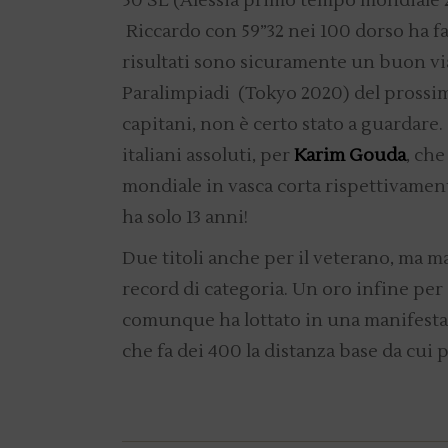
50 SL (Alessia primo tempo mondiale 2
Riccardo con 59”32 nei 100 dorso ha f
risultati sono sicuramente un buon viat
Paralimpiadi (Tokyo 2020) del prossimo
capitani, non è certo stato a guardare. 
italiani assoluti, per
Karim Gouda
, ch
mondiale in vasca corta rispettivament
ha solo 13 anni!
Due titoli anche per il veterano, ma 
record di categoria. Un oro infine per
comunque ha lottato in una manifestaz
che fa dei 400 la distanza base da cui p