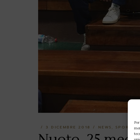
Per
3 DICEMBRE 2018
NEWS
SPORT PA
mem
Nuoto, 25 meda
tec
uni