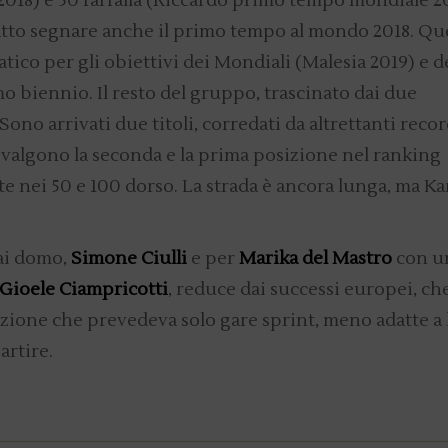
018) e 50 farfalla (Riccardo primo tempo mondiale 20
atto segnare anche il primo tempo al mondo 2018. Qu
ico per gli obiettivi dei Mondiali (Malesia 2019) e d
 biennio. Il resto del gruppo, trascinato dai due
Sono arrivati due titoli, corredati da altrettanti reco
e valgono la seconda e la prima posizione nel ranking
e nei 50 e 100 dorso. La strada è ancora lunga, ma K
mai domo,
Simone Ciulli
e per
Marika del Mastro
con u
Gioele Ciampricotti
, reduce dai successi europei, ch
ione che prevedeva solo gare sprint, meno adatte a 
artire.