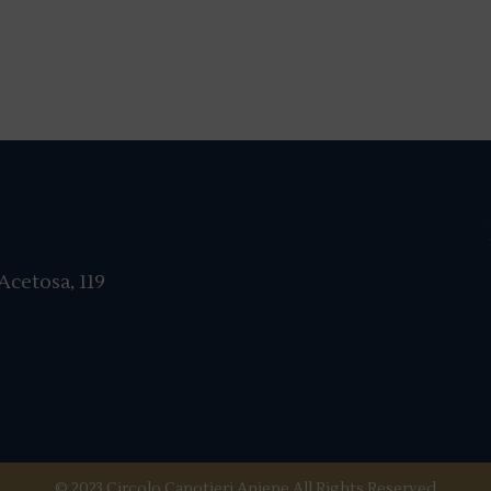
cetosa, 119
© 2023 Circolo Canotieri Aniene All Rights Reserved