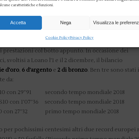
alcune caratteristiche e funzioni.
Accetta
Nega
Visualizza le preferen
no, la nostra rappresentativa, seppur composta da solo
Cookie Policy
Privacy Policy
 cui vanno i migliori auguri di pronta guarigione, ha
i prestazioni col botto appunto. In occasione dei
 svoltisi a Loano l’1 e il 2 dicembre, il bilancio
ie d’oro
,
6 d’argento
e
2 di bronzo
. Ben tre sono stati 
te da:
a S10 con 29″91 secondo tempo mondiale 2018
a S10 con 1’07″36 secondo tempo mondiale 2018
S10 con 27″32 primo tempo mondiale 2018
to per pochissimi centesimi altri due record europei 