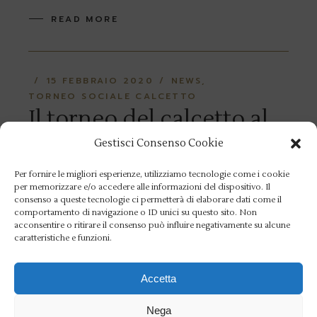
READ MORE
15 FEBBRAIO 2020
NEWS
TORNEO SOCIALE CALCETTO
Il torneo del calcetto al
via nel segno di Roberto
Gestisci Consenso Cookie
Mancini
Per fornire le migliori esperienze, utilizziamo tecnologie come i cookie
per memorizzare e/o accedere alle informazioni del dispositivo. Il
consenso a queste tecnologie ci permetterà di elaborare dati come il
Il torneo sociale del calcio a 5 è cominciato
comportamento di navigazione o ID unici su questo sito. Non
acconsentire o ritirare il consenso può influire negativamente su alcune
e con il torneo la caccia al Triplete. La
caratteristiche e funzioni.
kermesse che terrà impegnati oltre 280
calciatori di tre (o quattro) generazioni ha
Accetta
preso
Nega