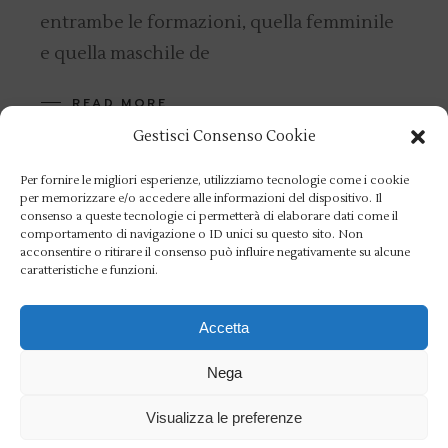
entrambe le formazioni, quella femminile
e quella maschile de
READ MORE
Gestisci Consenso Cookie
Per fornire le migliori esperienze, utilizziamo tecnologie come i cookie
13 APRILE 2022
NEWS
NUOTO
per memorizzare e/o accedere alle informazioni del dispositivo. Il
Nuoto/Martinenghi e
consenso a queste tecnologie ci permetterà di elaborare dati come il
comportamento di navigazione o ID unici su questo sito. Non
Pilato rana super agli
acconsentire o ritirare il consenso può influire negativamente su alcune
caratteristiche e funzioni.
Assoluti. Aniene primo
Accetta
club nella classifica
generale tra uomini e
Nega
donne
Visualizza le preferenze