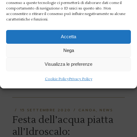
esordio in scioltezza per
consenso a queste tecnologie ci permetterà di elaborare dati come il
comportamento di navigazione o ID unici su questo sito. Non
Berrettini
acconsentire o ritirare il consenso può influire negativamente su alcune
caratteristiche e funzioni.
Matteo Berrettini è agli ottavi di finale
Accetta
degli Internazionali BNL d’Italia al Foro
Italico e attende il derby. Esordio in
Nega
scioltezza per il nostro giocatore che ha
Visualizza le preferenze
battuto in d
Cookie Policy
Privacy Policy
READ MORE
15 SETTEMBRE 2020
CANOA
NEWS
Festa dell’acqua piatta
all’Idroscalo: