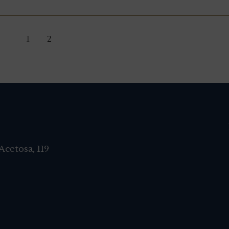
1
2
cetosa, 119