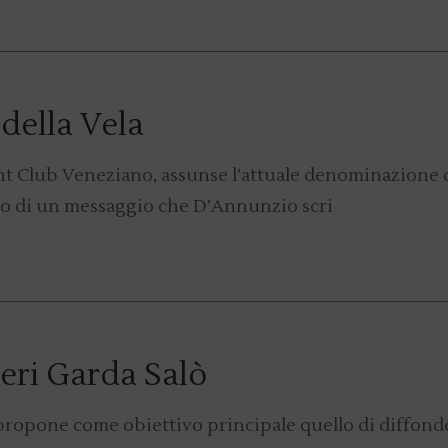
Y
della Vela
cht Club Veneziano, assunse l’attuale denominazione 
ito di un messaggio che D’Annunzio scri
Y
eri Garda Salò
i propone come obiettivo principale quello di diffonde