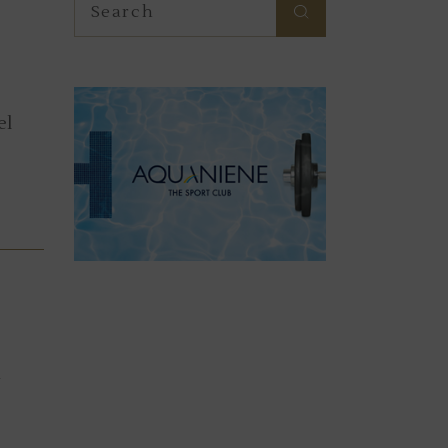
for:
el
n