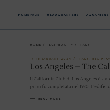
Skip
to
History
the
content
HOMEPAGE
HEADQUARTERS
AQUANIENE
Corporate offices
Statute and Regulations
Regulations and acts
pursuant to Legislative
History
Decree 36/2021 and
39/2021
HOME
RECIPROCITY
ITALY
Corporate offices
Facilities
Statute and Regulations
18 JANUARY 2024
ITALY
RECIPRO
Regulations and acts
pursuant to Legislative
Los Angeles – The Cal
Decree 36/2021 and
39/2021
Il California Club di Los Angeles è sta
Facilities
piani fu completata nel 1930. L’edifici
READ MORE