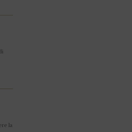
di
re la