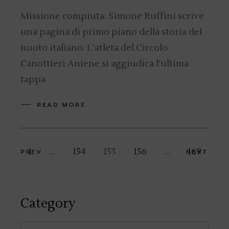
Missione compiuta: Simone Ruffini scrive
una pagina di primo piano della storia del
nuoto italiano. L’atleta del Circolo
Canottieri Aniene si aggiudica l’ultima
tappa
READ MORE
Posts
1
…
154
155
156
…
169
PREV
NEXT
navigation
Category
Category