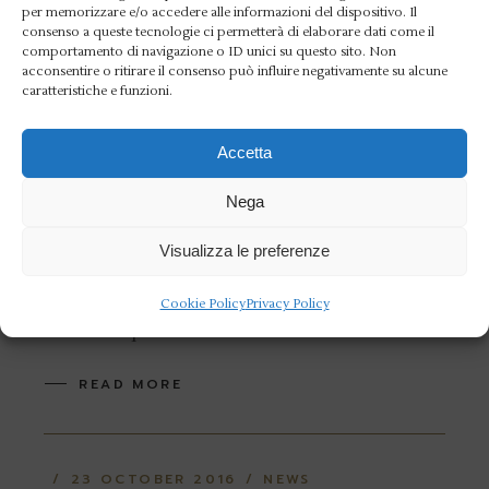
per memorizzare e/o accedere alle informazioni del dispositivo. Il
24 OCTOBER 2016
NEWS
TENNIS
consenso a queste tecnologie ci permetterà di elaborare dati come il
Aniene ko 5-1 a Prato
comportamento di navigazione o ID unici su questo sito. Non
acconsentire o ritirare il consenso può influire negativamente su alcune
nella seconda giornata
caratteristiche e funzioni.
di A1
Accetta
Dopo il brillante esordio di domenica
Nega
scorsa, con il rotondo successo per 6-0
Visualizza le preferenze
sul Tennis Club Triestino, la formazione
del Circolo Canottieri Aniene è uscita
Cookie Policy
Privacy Policy
sconfitta per 5-1 ne
READ MORE
23 OCTOBER 2016
NEWS