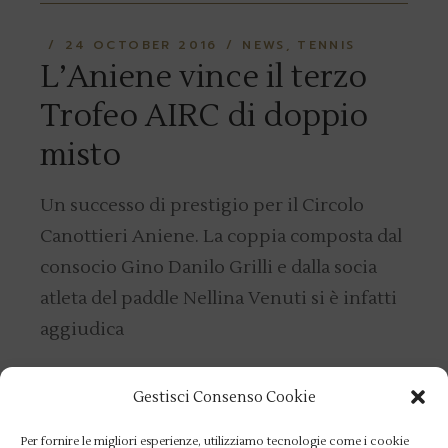
24 OCTOBER 2016
NEWS
TENNIS
L’Aniene vince il terzo
Trofeo AIRC di doppio
misto
Un successo di prestigio per il Circolo
Canottieri Aniene. La coppia composta dal
consocio Gino Danilo Grilli e dalla socia
atleta del paddle Nellina Venuti si è infatti
aggiudica
READ MORE
Gestisci Consenso Cookie
Per fornire le migliori esperienze, utilizziamo tecnologie come i cookie