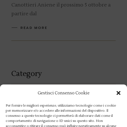
Canottieri Aniene il prossimo 5 ottobre a
partire dal
READ MORE
Category
Category
Gestisci Consenso Cookie
Per fornire le migliori esperienze, utilizziamo tecnologie come i cookie
per memorizzare e/o accedere alle informazioni del dispositivo. Il
Search
consenso a queste tecnologie ci permetterà di elaborare dati come il
comportamento di navigazione o ID unici su questo sito. Non
acconsentire o ritirare il consenso può influire negativamente su alcune