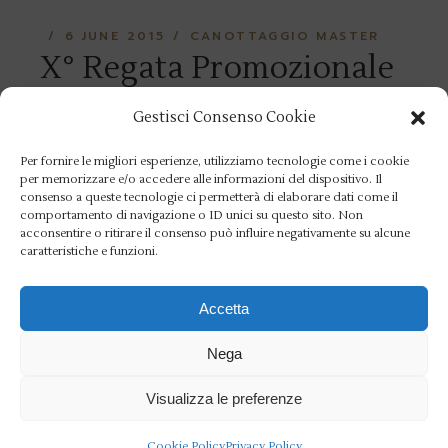
6 JUNE 2015
CANOTTAGGIO MASTER
X° Regata Promozionale
Master Femminile “Onda
Gestisci Consenso Cookie
Rosa”
Per fornire le migliori esperienze, utilizziamo tecnologie come i cookie
per memorizzare e/o accedere alle informazioni del dispositivo. Il
Sabato 6 giugno dalle ore 9:00 alle ore
consenso a queste tecnologie ci permetterà di elaborare dati come il
comportamento di navigazione o ID unici su questo sito. Non
13:00 presso il pontile del nostro Circolo si
acconsentire o ritirare il consenso può influire negativamente su alcune
caratteristiche e funzioni.
svolgerà la X° Regata Promozionale Master
Femminile “Onda Rosa”
Accetta
READ MORE
Nega
Visualizza le preferenze
13 SEPTEMBER 2013
Cookie Policy
Privacy Policy