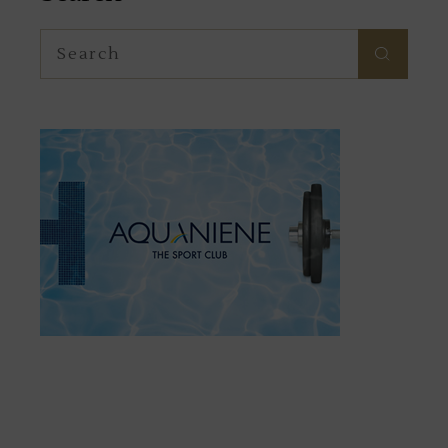
Search
for: