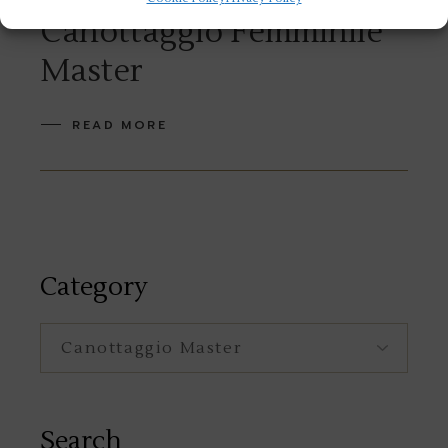
CANOTTAGGIO MASTER
IN EVIDENZA
Canottaggio Femminile
Master
READ MORE
Category
Category
Search