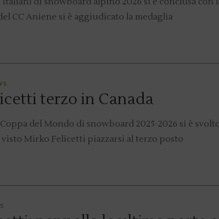
italiani di snowboard alpino 2026 si è conclusa con l
a del CC Aniene si è aggiudicato la medaglia
WS
cetti terzo in Canada
la Coppa del Mondo di snowboard 2025-2026 si è svolt
 visto Mirko Felicetti piazzarsi al terzo posto
S