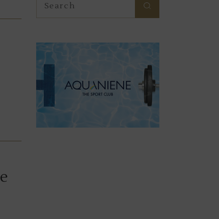
for:
te