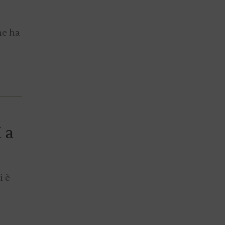
ne ha
 a
i è