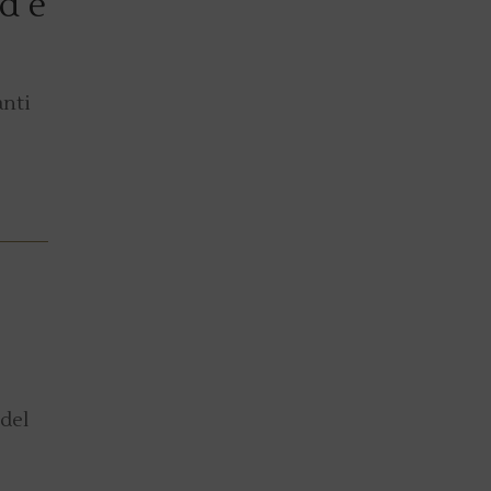
d è
anti
 del