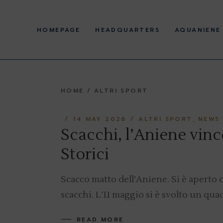
Skip
to
History
the
content
HOMEPAGE
HEADQUARTERS
AQUANIENE
Corporate offices
Statute and Regulations
Regulations and acts
pursuant to Legislative
History
Decree 36/2021 and
39/2021
HOME
ALTRI SPORT
Corporate offices
Facilities
Statute and Regulations
14 MAY 2026
ALTRI SPORT
NEWS
Regulations and acts
pursuant to Legislative
Scacchi, l’Aniene vince
Decree 36/2021 and
39/2021
Storici
Facilities
Scacco matto dell’Aniene. Si è aperto c
scacchi. L’11 maggio si è svolto un qu
READ MORE