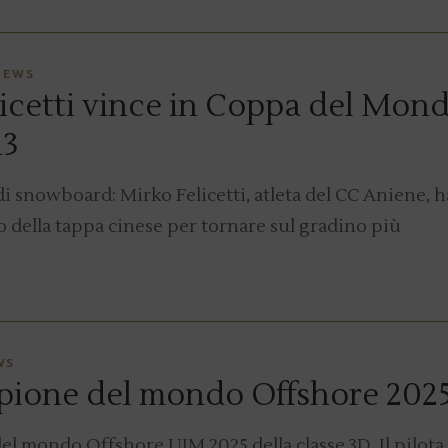
NEWS
cetti vince in Coppa del Mond
13
i snowboard: Mirko Felicetti, atleta del CC Aniene, h
o della tappa cinese per tornare sul gradino più
WS
mpione del mondo Offshore 202
el mondo Offshore UIM 2025 della classe 3D. Il pilota