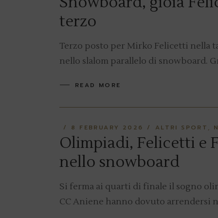
Snowboard, gioia Felic
terzo
Terzo posto per Mirko Felicetti nella 
nello slalom parallelo di snowboard. Gr
READ MORE
8 FEBRUARY 2026
ALTRI SPORT
Olimpiadi, Felicetti e 
nello snowboard
Si ferma ai quarti di finale il sogno oli
CC Aniene hanno dovuto arrendersi nei