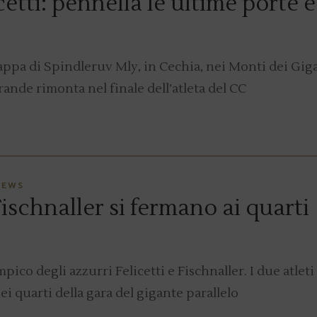
etti: pennella le ultime porte e
tappa di Spindleruv Mly, in Cechia, nei Monti dei Gig
ande rimonta nel finale dell’atleta del CC
NEWS
Fischnaller si fermano ai quarti
mpico degli azzurri Felicetti e Fischnaller. I due atleti
 quarti della gara del gigante parallelo