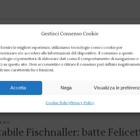
NEWS
Gestisci Consenso Cookie
hnaller trionfa nel PGS di
 fornire le migliori esperienze, utilizziamo tecnologie come i cookie per
 c’è la settima Olimpiade
orizzare e/o accedere alle informazioni del dispositivo. Il consenso a queste
nologie ci permetterà di elaborare dati come il comportamento di navigazione o
ci su questo sito. Non acconsentire o ritirare il consenso può influire negativamen
ller ha conquistato il primo posto a Simonhöhe. Su
alcune caratteristiche e funzioni.
ustria, cornice dell’ottavo slalom gigante p
Accetta
Nega
Visualizza le preferen
Cookie Policy
Privacy Policy
EWS
le Fischnaller: batte Felicett