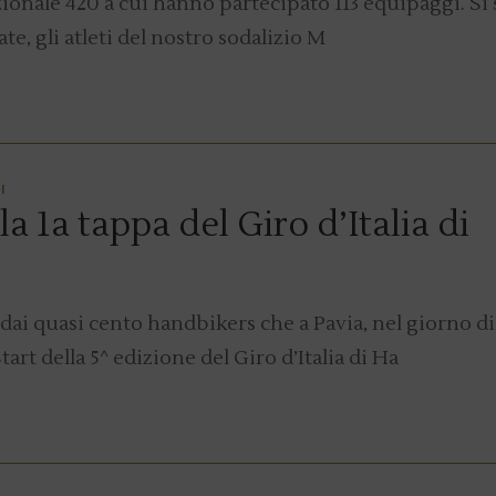
azionale 420 a cui hanno partecipato 113 equipaggi. Si
te, gli atleti del nostro sodalizio M
I
 1a tappa del Giro d’Italia di
 dai quasi cento handbikers che a Pavia, nel giorno di
art della 5^ edizione del Giro d’Italia di Ha