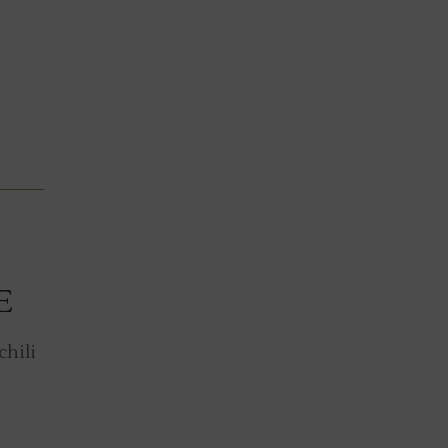
E
chili