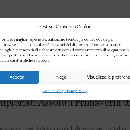
Gestisci Consenso Cookie
cini vince la Finalissima
 fornire le migliori esperienze, utilizziamo tecnologie come i cookie per
i per 5 a 3 ai danni di Cecilia la vittoria di questa
orizzare e/o accedere alle informazioni del dispositivo. Il consenso a queste
nologie ci permetterà di elaborare dati come il comportamento di navigazione o
ale. E’ stata una finale avvincente e co
ci su questo sito. Non acconsentire o ritirare il consenso può influire negativamen
alcune caratteristiche e funzioni.
Accetta
Nega
Visualizza le preferen
Cookie Policy
Privacy Policy
mpionati Assoluti Primaverili d
ampionati Assoluti Primaverili di Riccione. Un’edizi