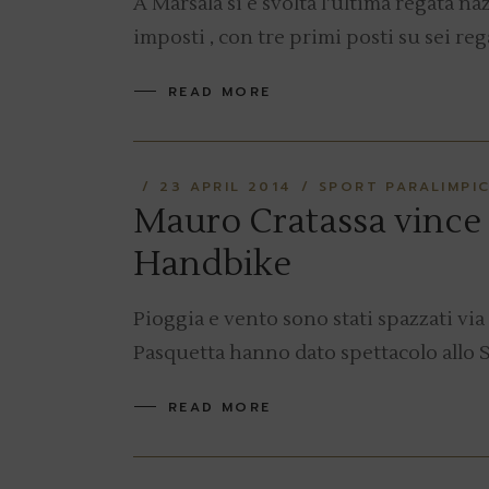
A Marsala si è svolta l’ultima regata n
imposti , con tre primi posti su sei rega
READ MORE
23 APRIL 2014
SPORT PARALIMPIC
Mauro Cratassa vince la
Handbike
Pioggia e vento sono stati spazzati via
Pasquetta hanno dato spettacolo allo St
READ MORE