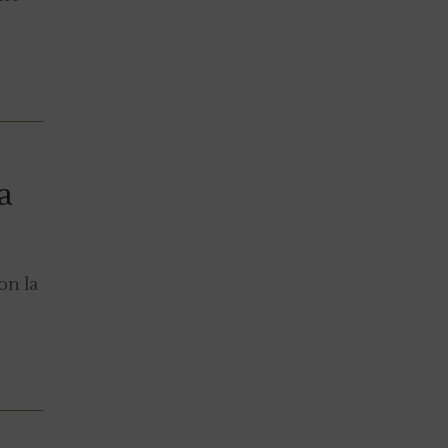
a
on la