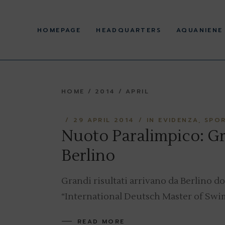
Skip
to
History
the
content
HOMEPAGE
HEADQUARTERS
AQUANIENE
Corporate offices
Statute and Regulations
Regulations and acts
pursuant to Legislative
History
Decree 36/2021 and
39/2021
HOME
2014
APRIL
Corporate offices
Facilities
Statute and Regulations
29 APRIL 2014
IN EVIDENZA
SPOR
Regulations and acts
pursuant to Legislative
Nuoto Paralimpico: Gra
Decree 36/2021 and
39/2021
Berlino
Facilities
Grandi risultati arrivano da Berlino d
“International Deutsch Master of Swimm
READ MORE