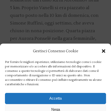
solamente dal russo Kirill Abrosimov nella
5 km. Proprio Vanelli si era piazzato al
quarto posto nella 10 km di domenica, con
Simone Ruffini, oggi settimo, che aveva
chiuso in nona posizione. Quarta piazza
per Aurora Ponselé nella gara femminile,
sesta per Ilaria Raimondi.
Gestisci Consenso Cookie
Per fornire le migliori esperienze, utilizziamo tecnologie come i cookie
per memorizzare e/o accedere alle informazioni del dispositivo. Il
consenso a queste tecnologie ci permetterà di elaborare dati come il
comportamento di navigazione o ID unici su questo sito. Non
acconsentire o ritirare il consenso può influire negativamente su alcune
caratteristiche e funzioni.
Accetta
Nega