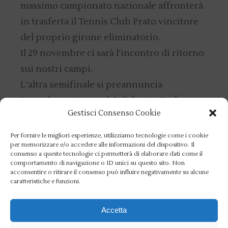
massimo campionato nazionale affronterà
in trasferta il Tennis Club Prato vincitore
del proprio girone eliminatorio.
Il 29 novembre ci sarà l’incontro di ritorno
sui nostri campi.
L’altra semifinale si preannuncia
incandescente e vedrà di fronte Park
Gestisci Consenso Cookie
Tennis Genova e CT Italia di Forte dei
Marmi.
Per fornire le migliori esperienze, utilizziamo tecnologie come i cookie
per memorizzare e/o accedere alle informazioni del dispositivo. Il
consenso a queste tecnologie ci permetterà di elaborare dati come il
comportamento di navigazione o ID unici su questo sito. Non
acconsentire o ritirare il consenso può influire negativamente su alcune
caratteristiche e funzioni.
Accetta