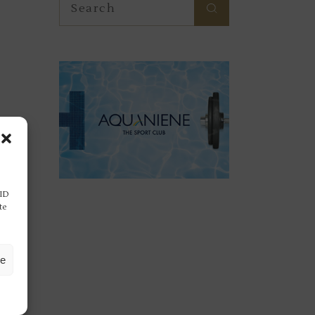
for:
 ID
te
ze
 è