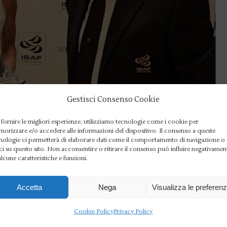
Gestisci Consenso Cookie
 fornire le migliori esperienze, utilizziamo tecnologie come i cookie per
VELA
orizzare e/o accedere alle informazioni del dispositivo. Il consenso a queste
all of Fame
nologie ci permetterà di elaborare dati come il comportamento di navigazione o
ci su questo sito. Non acconsentire o ritirare il consenso può influire negativamen
alcune caratteristiche e funzioni.
ailing Federation
Accetta
Nega
Visualizza le preferen
 Sensini ha ricevuto il prestigioso riconoscimento ed
Cookie Policy
Privacy Policy
d entrare a far parte della Hall of Fame International