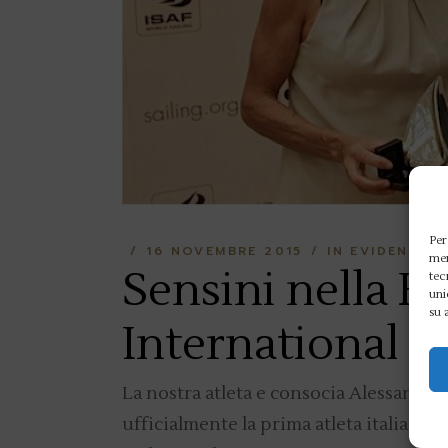
Per
16 NOVEMBRE 2015
IN EVIDENZA
mem
Sensini nella H
tec
uni
su 
International S
La nostra atleta e consocia Alessandra
ufficialmente la prima atleta italiana a