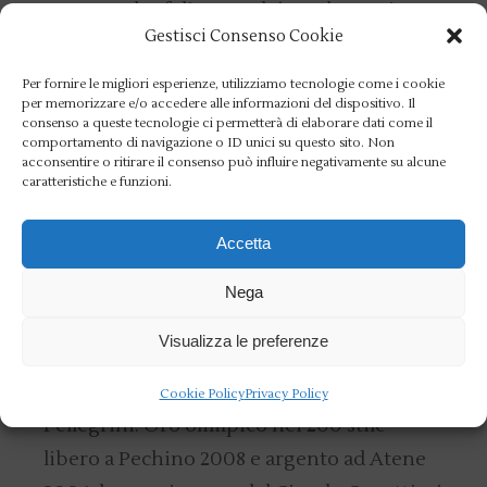
“Sono molto felice perché, anche se ci
Gestisci Consenso Cookie
sono quasi trenta anni di differenza, io e
Federica siamo cresciuti insieme. Io da
Per fornire le migliori esperienze, utilizziamo tecnologie come i cookie
per memorizzare e/o accedere alle informazioni del dispositivo. Il
dirigente sportivo, lei da atleta – aveva
consenso a queste tecnologie ci permetterà di elaborare dati come il
invece sottolineato il presidente del Coni
comportamento di navigazione o ID unici su questo sito. Non
acconsentire o ritirare il consenso può influire negativamente su alcune
Giovanni Malagò – E’ stata una scelta a
caratteristiche e funzioni.
furor di popolo e mi scuso se ci siamo
attardati fino all’ultimo prima di prendere
Accetta
questa decisione, ma volevo avere la
Nega
certezza che fosse quella giusta”.
Visualizza le preferenze
Difficile, in effetti, scegliere un’atleta più
vincente e rappresentativa di Federica
Cookie Policy
Privacy Policy
Pellegrini. Oro olimpico nei 200 stile
libero a Pechino 2008 e argento ad Atene