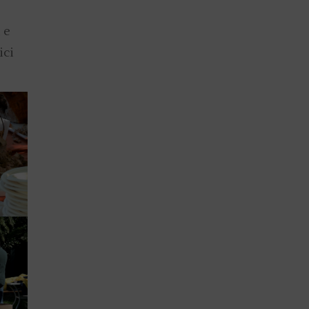
 e
ici