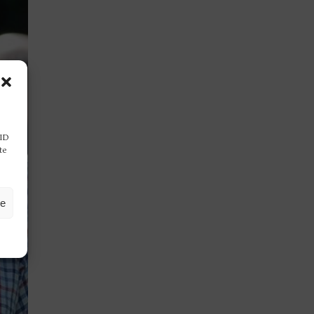
 ID
te
ze