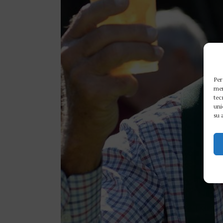
Per
mem
tec
uni
su 