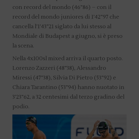
con record del mondo (46”86) – con il
record del mondo juniores di 1’42”97 che
cancella l’1’43”21 siglato da lui stesso al
Mondiale di Budapest a giugno, si è preso
la scena.
Nella 4x100sl mixed arriva il quarto posto.
Lorenzo Zazzeri (48”38), Alessandro
Miressi (47”38), Silvia Di Pietro (53”92) e
Chiara Tarantino (53”94) hanno nuotato in
3’23”62, a 32 centesimi dal terzo gradino del
podio.