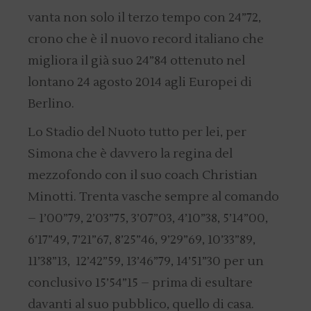
vanta non solo il terzo tempo con 24”72,
crono che è il nuovo record italiano che
migliora il già suo 24”84 ottenuto nel
lontano 24 agosto 2014 agli Europei di
Berlino.
Lo Stadio del Nuoto tutto per lei, per
Simona che è davvero la regina del
mezzofondo con il suo coach Christian
Minotti. Trenta vasche sempre al comando
– 1’00”79, 2’03”75, 3’07”03, 4’10”38, 5’14”00,
6’17”49, 7’21”67, 8’25”46, 9’29”69, 10’33”89,
11’38”13, 12’42”59, 13’46”79, 14’51”30 per un
conclusivo 15’54”15 – prima di esultare
davanti al suo pubblico, quello di casa.