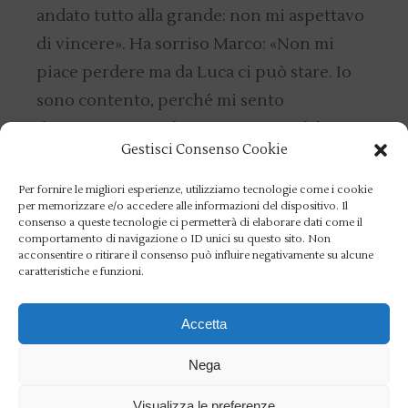
andato tutto alla grande: non mi aspettavo
di vincere». Ha sorriso Marco: «Non mi
piace perdere ma da Luca ci può stare. Io
sono contento, perché mi sento
decisamente meglio rispetto a qualche
Gestisci Consenso Cookie
mese fa. Riparto da qui».
Per fornire le migliori esperienze, utilizziamo tecnologie come i cookie
Sul gradino più basso del podio dei 400
per memorizzare e/o accedere alle informazioni del dispositivo. Il
misti è salita Claudia Di Passio con 4’42”69.
consenso a queste tecnologie ci permetterà di elaborare dati come il
comportamento di navigazione o ID unici su questo sito. Non
Da segnalare nella finale B la vittoria di
acconsentire o ritirare il consenso può influire negativamente su alcune
caratteristiche e funzioni.
Simona Quadarella che, oltre a svestire per
qualche ora i panni della regina del
Accetta
mezzofondo iridato ed europeo per
indossare quelli della polivalente, ha
Nega
ritoccato ulteriormente il personale. La
Visualizza le preferenze