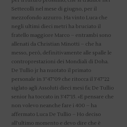
per il futuro prossimo, che si traduce nel
Settecolli nel mese di giugno, per il
mezzofondo azzurro. Ha vinto Luca che
negli ultimi dieci metri ha bruciato il
fratello maggiore Marco – entrambi sono
allenati da Christian Minotti – che ha
messo, però, definitivamente alle spalle le
controprestazioni dei Mondiali di Doha.
De Tullio jr ha nuotato il primato
personale in 3’’47”09 che ritocca il 3’47”22
siglato agli Assoluti dieci mesi fa; De Tullio
senior ha toccato in 3’47”15. «E pensare che
non volevo neanche fare i 400 – ha
affermato Luca De Tullio – Ho deciso
all’ultimo momento e devo dire che è