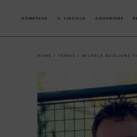
Skip
to
La Storia
the
content
HOMEPAGE
IL CIRCOLO
AQUANIENE
R
Cariche Sociali
Statuto e Regolamenti
Normativa e atti ex
d.lgs. 36/2021 e 39/2021
La Storia
Gli impianti
HOME
TENNIS
MICHELA BUGLIONE F
Cariche Sociali
Statuto e Regolamenti
Normativa e atti ex
d.lgs. 36/2021 e 39/2021
Gli impianti