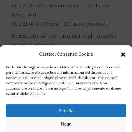
Ore 20.30 RCC Tevere Remo – CC Lazio
(Over 40)
Ore 21.30 CC Roma – CC lazio (Assoluti)
Di seguito invece i risultati degli incontri
di ieri 16 giugno:
COMUNICATO_20XVIII_MEMORIAL_BOTTAI_1
Gestisci Consenso Cookie
Per fornire le migliori esperienze, utilizziamo tecnologie come i cookie
per memorizzare e/o accedere alle informazioni del dispositivo. Il
consenso a queste tecnologie ci permetterà di elaborare dati come il
comportamento di navigazione o ID unici su questo sito. Non
acconsentire o ritirare il consenso può influire negativamente su alcune
caratteristiche e funzioni.
Accetta
Categorie
Nega