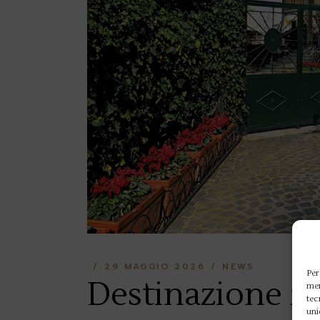
29 MAGGIO 2026
NEWS
Per
Destinazione 5 
mem
tec
uni