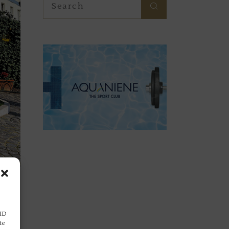
for:
 ID
te