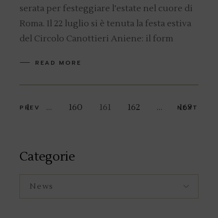
serata per festeggiare l’estate nel cuore di
Roma. Il 22 luglio si è tenuta la festa estiva
del Circolo Canottieri Aniene: il form
READ MORE
Navigazione
1
…
160
161
162
…
169
PREV
NEXT
articoli
Categorie
Categorie