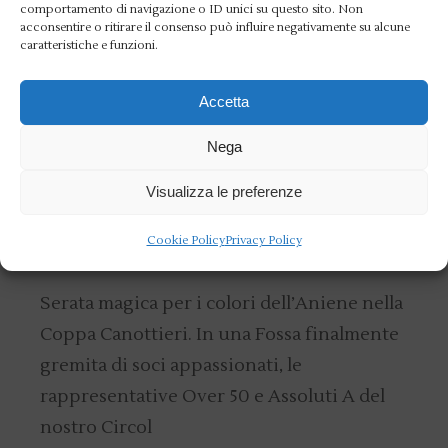
sportiva “civile” più rappresent
comportamento di navigazione o ID unici su questo sito. Non
acconsentire o ritirare il consenso può influire negativamente su alcune
caratteristiche e funzioni.
READ MORE
Accetta
19 LUGLIO 2016
CALCETTO
NEWS
Nega
Coppa Canottieri,
Visualizza le preferenze
impresa Aniene: Assoluti
Cookie Policy
Privacy Policy
A e Over 50 in finale
Serata magica per i colori dell’Aniene nella
Coppa Canottieri. In una Fossa finalmente
gremita di soci appassionati, le
rappresentative Over 50 e Assoluti A del
nostro Circol