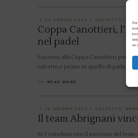
20 LUGLIO 2023
CALCETTO
NEW
Per
Coppa Canottieri, l’An
mem
tec
nel padel
uni
su 
Successi alla Coppa Canottieri per l’
calcetto e primo in quello di padel. Ne
READ MORE
14 GIUGNO 2023
CALCETTO
NEW
Il team Abrignani vince
Si è concluso con il successo del team A