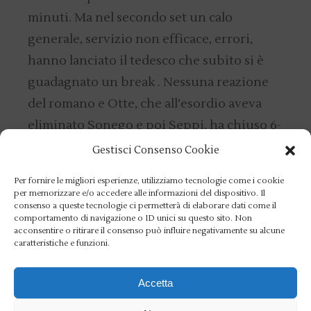
minuti. Ma nel secondo set un calo
generale, servizio non efficace, errori,
hanno lanciato il tedesco che subito si è
guadagnato un break . Nessuna reazione
del romano e Otte, che all’esordio aveva
eliminato Sonego e poi Seppi, ha chiuso 6-
3.
Gestisci Consenso Cookie
Tutto da rifare. Nel terzo set, dopo un
Per fornire le migliori esperienze, utilizziamo tecnologie come i cookie
per memorizzare e/o accedere alle informazioni del dispositivo. Il
avvio ancora in chiaroscuro, ma scossa di
consenso a queste tecnologie ci permetterà di elaborare dati come il
Matteo che certo non poteva perdere con
comportamento di navigazione o ID unici su questo sito. Non
acconsentire o ritirare il consenso può influire negativamente su alcune
il numero 144 al mondo. Il servizio è
caratteristiche e funzioni.
tornato quello giusto, ha strappato la
battuta al tedesco, che ha giocato sapendo
Accetta
di non avere nulla da perdere, e ha chiuso