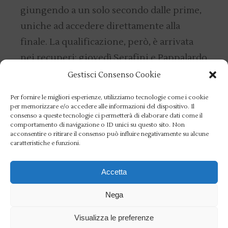
giungendo a un solo secondo dalle prime,
uniche ad accedere direttamente alla
finale. La qualificazione, però, è arrivata
nei recuperi: giovedì Serafini e Pappalardo
dovranno vedersela con USA, Canada,
Gestisci Consenso Cookie
Russia, Germania e Norvegia nella sfida
Per fornire le migliori esperienze, utilizziamo tecnologie come i cookie
decisiva per l’assegnazione delle medaglie.
per memorizzare e/o accedere alle informazioni del dispositivo. Il
consenso a queste tecnologie ci permetterà di elaborare dati come il
In un campo di gara con il moto ondoso ai
comportamento di navigazione o ID unici su questo sito. Non
acconsentire o ritirare il consenso può influire negativamente su alcune
limiti della praticabilità, esordio
caratteristiche e funzioni.
convincente anche per
Vincenzo Capelli
che, insieme a Mario Paonessa (Fiamme
Accetta
Gialle) e al timoniere Andrea Riva (Cus
Nega
Pavia), ha vinto la sua batteria nel due con
Visualizza le preferenze
dei Mondiali Senior specialità non