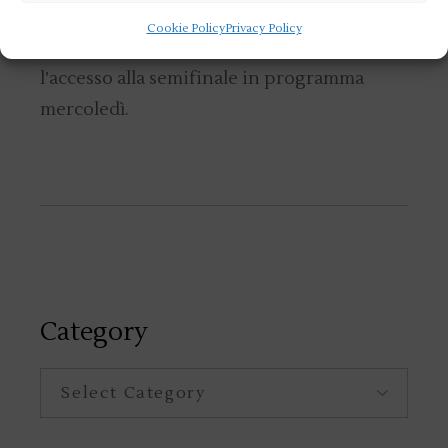
olimpiche davanti a Spagna, Bielorussia,
Cookie Policy
Privacy Policy
Sudafrica e Bulgaria, assicurandosi
l’accesso alla semifinale in programma
mercoledì.
Category
Category