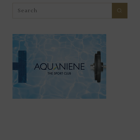
Search
for: