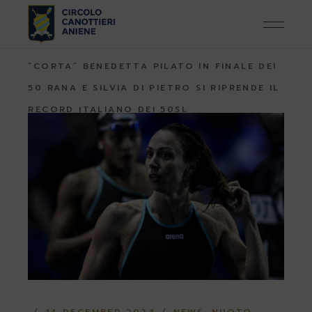
Skip
to
the
content
HOME
NEWS
NUOTO, AL MONDIALE IN
“CORTA” BENEDETTA PILATO IN FINALE DEI
50 RANA E SILVIA DI PIETRO SI RIPRENDE IL
RECORD ITALIANO DEI 50SL