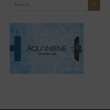
Search
for: