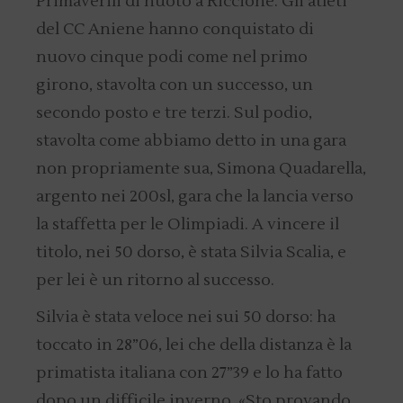
Primaverili di nuoto a Riccione. Gli atleti
del CC Aniene hanno conquistato di
nuovo cinque podi come nel primo
girono, stavolta con un successo, un
secondo posto e tre terzi. Sul podio,
stavolta come abbiamo detto in una gara
non propriamente sua, Simona Quadarella,
argento nei 200sl, gara che la lancia verso
la staffetta per le Olimpiadi. A vincere il
titolo, nei 50 dorso, è stata Silvia Scalia, e
per lei è un ritorno al successo.
Silvia è stata veloce nei sui 50 dorso: ha
toccato in 28”06, lei che della distanza è la
primatista italiana con 27”39 e lo ha fatto
dopo un difficile inverno. «Sto provando