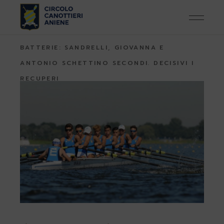
Skip
to
the
content
HOME
CANOTTAGGIO
MONDIALI JUNIOR,
BATTERIE: SANDRELLI, GIOVANNA E
ANTONIO SCHETTINO SECONDI. DECISIVI I
RECUPERI