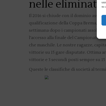
nelle eliminato
uni
su 
Il 2016 si chiude con il dominio assolu
qualificazione della Coppa Brema, svolt
settimana dopo i campionati assoluti in
l’accesso alla finale del Campionato Ita
che maschile. Le nostre ragazze, capita
vittorie su 15 gare disputate. Ottima 
vittorie e 3 secondi posti sempre su 
Queste le classifiche di società al term