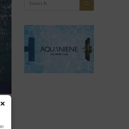
for:
 ID