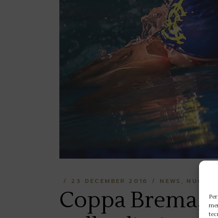
23 DECEMBER 2016
NEWS
NUOTO
Coppa Brema, 
Per
mem
tec