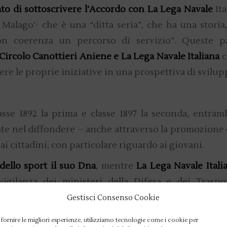
to di sottoscrivere l’Accordo con La Lega Navale
Ita
Malago’- che è una “ditta seria”, che ha una storia
on coerenza un percorso di servizio”. Queste p
l Circolo Canottieri Aniene e La Lega Navale Italiana
c
ere le proprie iniziative in una prospettiva di svilup
asse 1892 la prima e classe 1897 la seconda, entram
e nel diffondere – anche attraverso la promozione 
 ai cittadini, con particolare riguardo ai giovani.
 dello sport il suo Dna
, mentre
La Lega Navale Itali
igilanza dei ministeri della Difesa e dei Traspo
o del Presidente della Repubblica
promuove da se
Gestisci Consenso Cookie
 e l’amore per il mare
, lo spirito marinaro e la conos
 fornire le migliori esperienze, utilizziamo tecnologie come i cookie per