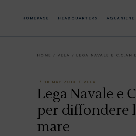
Skip
to
History
the
content
HOMEPAGE
HEADQUARTERS
AQUANIENE
Corporate offices
Statute and Regulations
Regulations and acts
pursuant to Legislative
History
Decree 36/2021 and
39/2021
HOME
VELA
LEGA NAVALE E C.C.ANI
Corporate offices
Facilities
Statute and Regulations
Regulations and acts
pursuant to Legislative
18 MAY 2010
VELA
Decree 36/2021 and
Lega Navale e 
39/2021
Facilities
per diffondere l
mare