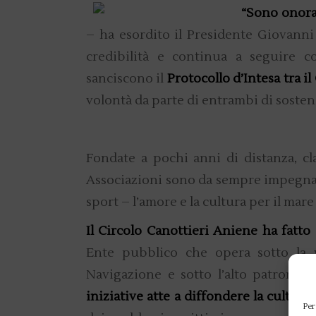
“Sono onora
– ha esordito il Presidente Giovanni 
credibilità e continua a seguire c
sanciscono il
Protocollo d’Intesa tra i
volontà da parte di entrambi di sosten
Fondate a pochi anni di distanza, cl
Associazioni sono da sempre impegnat
sport – l’amore e la cultura per il mare
Il Circolo Canottieri Aniene ha fatto
Ente pubblico che opera sotto la v
Navigazione e sotto l’alto patronat
iniziative atte a diffondere la cultura
Per