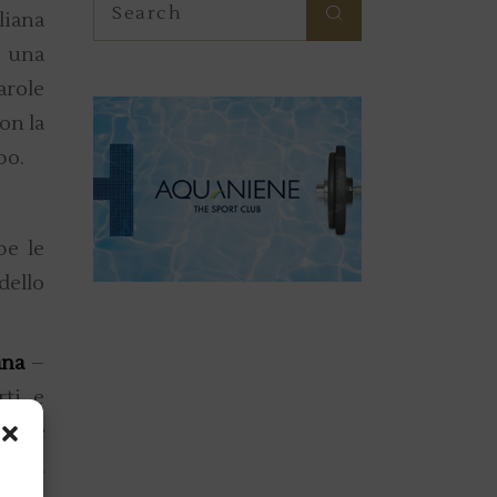
for:
liana
, una
arole
on la
po.
be le
dello
ana
–
rti e
mpre
cenza