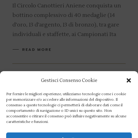
Il Circolo Canottieri Aniene conquista un
bottino complessivo di 40 medaglie (14
d’oro, 13 d’argento, 13 di bronzo), tra gare
individuali e staffette, ai Campionati Ita
READ MORE
9 APRIL 2017
NEWS
VELA
Gestisci Consenso Cookie
Cislaghi quinto nella
Per fornire le migliori esperienze, utilizziamo tecnologie come i cookie
regata nazionale di
per memorizzare e/o accedere alle informazioni del dispositivo. Il
consenso a queste tecnologie ci permetterà di elaborare dati come il
Formia
comportamento di navigazione o ID unici su questo sito. Non
acconsentire o ritirare il consenso può influire negativamente su alcune
caratteristiche e funzioni.
Si è disputata a Formia al Circolo Nautico
Caposele, dal 7 al 9 aprile, l’affollata