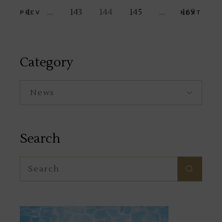
Posts
1
…
143
144
145
…
169
PREV
NEXT
navigation
Category
Category
Search
Search
for: