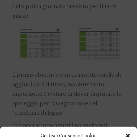
della prima giornata previsto per il 19-20
marzo.
Il primo obiettivo è sicuramente quello di
aggiudicarsi il titolo, ma altrettanto
importante è evitare di dover disputare lo
spareggio per l’assegnazione del
“cucchiaio di legno”.
In bocca al lupo a tutti i partecipanti.
Gestisci Consenso Cookie