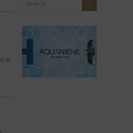
for:
0 al