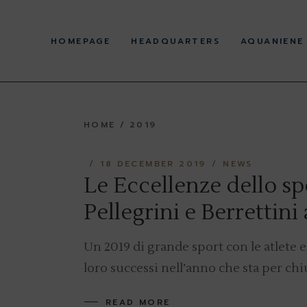
Skip
to
History
the
content
HOMEPAGE
HEADQUARTERS
AQUANIENE
Corporate offices
Statute and Regulations
Regulations and acts
pursuant to Legislative
History
Decree 36/2021 and
39/2021
HOME
2019
Corporate offices
Facilities
Statute and Regulations
18 DECEMBER 2019
NEWS
Regulations and acts
pursuant to Legislative
Le Eccellenze dello sp
Decree 36/2021 and
39/2021
Pellegrini e Berrettini
Facilities
Un 2019 di grande sport con le atlete e 
loro successi nell’anno che sta per chi
READ MORE