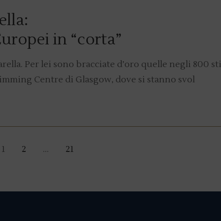
lla:
Europei in “corta”
la. Per lei sono bracciate d’oro quelle negli 800 sti
Swimming Centre di Glasgow, dove si stanno svol
1
2
…
21