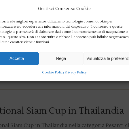
Gestisci Consenso Cookie
 fornire le migliori esperienze, utilizziamo tecnologie come i cookie per
orizzare e/o accedere alle informazioni del dispositivo. Il consenso a queste
nologie ci permetterà di elaborare dati come il comportamento di navigazione o
elle Frascari e Vittorio Bissar
ci su questo sito. Non acconsentire o ritirare il consenso può influire negativamen
alcune caratteristiche e funzioni.
olo Aniene trionfa nei nacra17: Maelle Frascari e Vit
Accetta
Nega
Visualizza le preferen
ni del mondo del catamarano misto foiling Nacr
Cookie Policy
Privacy Policy
ational Siam Cup in Thailandia
onal Siam Cup in Thailandia nella categoria Pesanti c