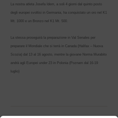
La nostra atleta Josefa Idem, a soli 4 giorni dal quinto posto
degli europei svoltisi in Germania, ha conquistato un oro nel K1
Mt. 1000 e un Bronzo nel K1 Mt. 500.
La stessa proseguirà la preparazione in Val Senales per
preparare il Mondiale che si terrà in Canada (Halifax – Nuova
Scozia) dal 13 al 16 agosto, mentre la giovane Norma Murabito
andrà agli Europei under 23 in Polonia (Poznam dal 16-19
luglio)